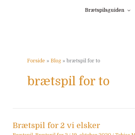
Gå
Brætspilsguiden
til
indholdet
Forside
Blog
brætspil for to
brætspil for to
Brætspil
Brætspil for 2 vi elsker
for
2