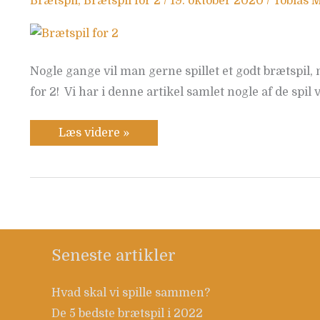
Brætspil
,
Brætspil for 2
/
19. oktober 2020
/
Tobias 
vi
elsker
Nogle gange vil man gerne spillet et godt brætspil,
for 2! Vi har i denne artikel samlet nogle af de spi
Læs videre »
Seneste artikler
Hvad skal vi spille sammen?
De 5 bedste brætspil i 2022