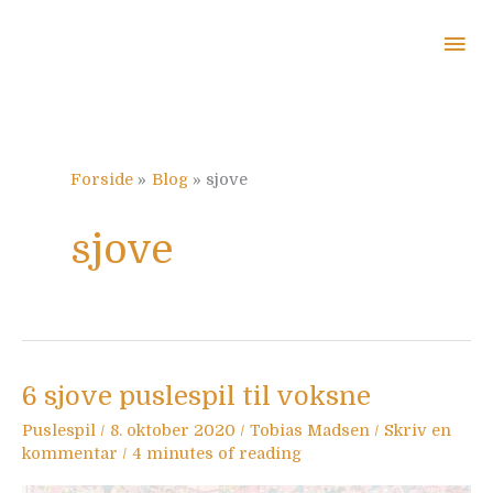
Gå
Ho
til
indholdet
Forside
Blog
sjove
sjove
6
6 sjove puslespil til voksne
sjove
puslespil
Puslespil
/
8. oktober 2020
/
Tobias Madsen
/
Skriv en
til
voksne
kommentar
/
4 minutes of reading