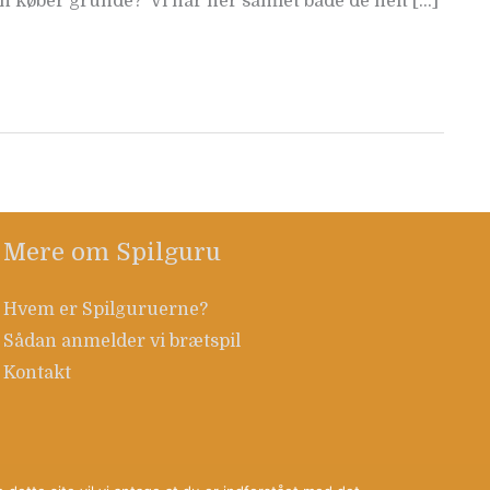
 køber grunde? Vi har her samlet både de helt […]
Mere om Spilguru
Hvem er Spilguruerne?
Sådan anmelder vi brætspil
Kontakt