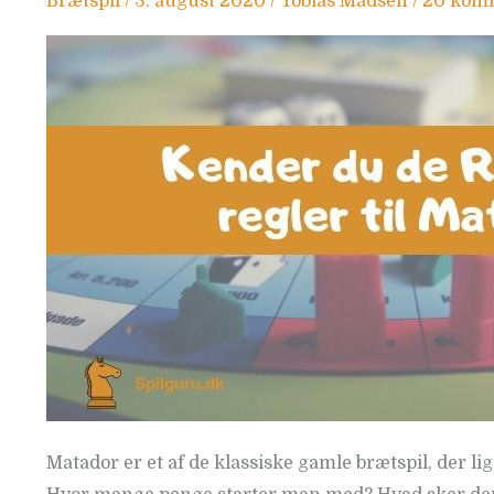
Brætspil
/
3. august 2020
/
Tobias Madsen
/
20 kom
regler
Matador er et af de klassiske gamle brætspil, der l