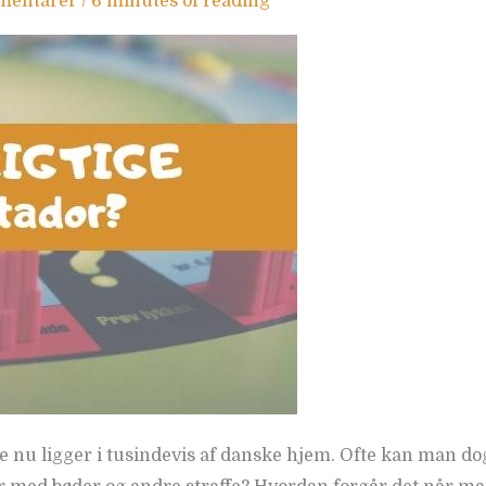
mentarer
/
6 minutes of reading
ige nu ligger i tusindevis af danske hjem. Ofte kan man d