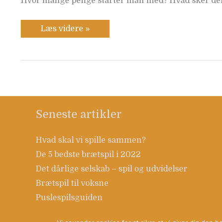
Hvor mange penge starter man med? Hvad sker der 
Læs videre »
Seneste artikler
Hvad skal vi spille sammen?
De 5 bedste brætspil i 2022
Det dårlige selskab – spil og udvidelser
Brætspil til voksne
Puslespilsguiden