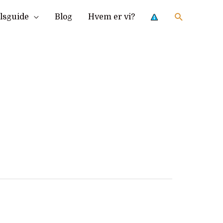
Søg
ilsguide
Blog
Hvem er vi?