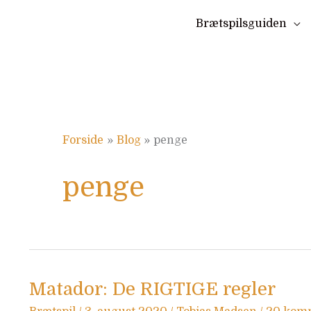
Gå
Brætspilsguiden
til
indholdet
Forside
Blog
penge
penge
Matador:
Matador: De RIGTIGE regler
De
RIGTIGE