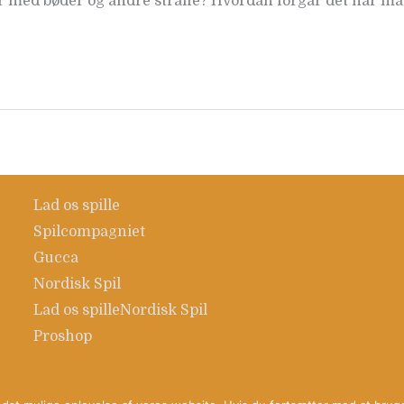
med bøder og andre straffe? Hvordan forgår det når man
Lad os spille
Spilcompagniet
Gucca
Nordisk Spil
Lad os spille
Nordisk Spil
Proshop